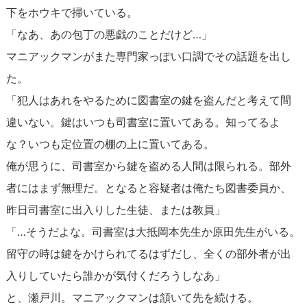
下をホウキで掃いている。
「なあ、あの包丁の悪戯のことだけど…」
マニアックマンがまた専門家っぽい口調でその話題を出し
た。
「犯人はあれをやるために図書室の鍵を盗んだと考えて間
違いない。鍵はいつも司書室に置いてある。知ってるよ
な？いつも定位置の棚の上に置いてある。
俺が思うに、司書室から鍵を盗める人間は限られる。部外
者にはまず無理だ。となると容疑者は俺たち図書委員か、
昨日司書室に出入りした生徒、または教員」
「…そうだよな。司書室は大抵岡本先生か原田先生がいる。
留守の時は鍵をかけられてるはずだし、全くの部外者が出
入りしていたら誰かが気付くだろうしなあ」
と、瀬戸川。マニアックマンは頷いて先を続ける。