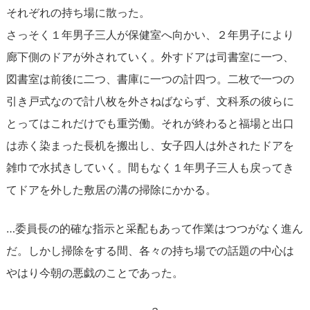
それぞれの持ち場に散った。
さっそく１年男子三人が保健室へ向かい、２年男子により
廊下側のドアが外されていく。外すドアは司書室に一つ、
図書室は前後に二つ、書庫に一つの計四つ。二枚で一つの
引き戸式なので計八枚を外さねばならず、文科系の彼らに
とってはこれだけでも重労働。それが終わると福場と出口
は赤く染まった長机を搬出し、女子四人は外されたドアを
雑巾で水拭きしていく。間もなく１年男子三人も戻ってき
てドアを外した敷居の溝の掃除にかかる。
…委員長の的確な指示と采配もあって作業はつつがなく進ん
だ。しかし掃除をする間、各々の持ち場での話題の中心は
やはり今朝の悪戯のことであった。