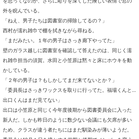
を思ってなのか、さらに彫りを深くした険しい表情で窓の
外を睨んでいる。
「ねえ、男子たちは図書室の掃除してるの？」
西村が濡れ雑巾で棚を拭きながら尋ねる。
「まだみたい。１年の男子はさっき廊下やってた」
壁のガラス越しに図書室を確認して答えたのは、同じく濡
れ雑巾担当の須賀。水田と小笠原は黙々と床にホウキを動
かしている。
「２年の男子は？もしかしてまだ来てないとか？」
「委員長はさっきワックスを取りに行ってた。福場くんと…
出口くんはまだ見てない」
出口は小笠原と同じく今年度後期から図書委員会に入った
新人だ。しかも昨日のように数少ない会議にも欠席が多い
ため、クラスが違う者たちにはまだ馴染みが薄いようだ。