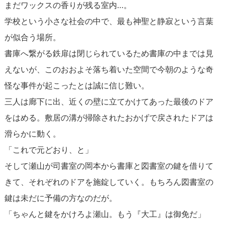
まだワックスの香りが残る室内…。
学校という小さな社会の中で、最も神聖と静寂という言葉
が似合う場所。
書庫へ繋がる鉄扉は閉じられているため書庫の中までは見
えないが、このおおよそ落ち着いた空間で今朝のような奇
怪な事件が起こったとは誠に信じ難い。
三人は廊下に出、近くの壁に立てかけてあった最後のドア
をはめる。敷居の溝が掃除されたおかげで戻されたドアは
滑らかに動く。
「これで元どおり、と」
そして瀬山が司書室の岡本から書庫と図書室の鍵を借りて
きて、それぞれのドアを施錠していく。もちろん図書室の
鍵は未だに予備の方なのだが。
「ちゃんと鍵をかけろよ瀬山。もう『大工』は御免だ」