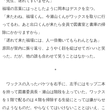
「先生、遅れてすいません」
福場の言葉にはっとしたように岡本はデスクを立つ。
「来たわね、福場くん。今瀬山くんがワックスを取りに行
ってるわ。あと出口くんが来たら全員で図書室と書庫の掃
除にかかりますから」
「遅れて来た福場には、人一倍働いてもらわんとなあ」
原田が室内に振り返り、ようやく顔を綻ばせてガハハと笑
った。だが、他の誰も合わせて笑うことはなかった。
＊
ワックスの入ったバケツを右手に、左手にはモップ二本
を持って図書委員長・瀬山は階段を上っていた。ワックス
を１階で配るのは４階を掃除する生徒にとっては嫌がらせ
のようなものだ。やらなくてはいけないこととはいえ、こ