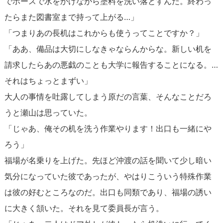
でホースで水をかけながら塗料を洗い落とすんだ。終わっ
たらまた図書室まで持って上がる…」
「つまりあの長机はこれからも使うってことですか？」
「ああ、備品は大切にしなきゃならんからな。新しい机を
請求したらあの悪戯のことも大学に報告することになる。…
それはちょっとまずい」
大人の事情を吐露してしまう原だの言葉、そんなことだろ
うと瀬山は思っていた。
「じゃあ、俺その机を洗う作業やります！出口も一緒にや
ろう」
福場が名乗りを上げた。先ほど沖渡の話を聞いて少し暗い
気分になっていた彼であったが、やはりこういう特殊作業
は彼の好むところなのだ。出口も同類であり、福場の誘い
に大きく頷いた。それを見て委員長が言う。