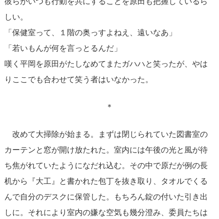
彼らがいつも行動を共にすることを原田も把握しているら
しい。
「保健室って、１階の奥っすよねえ、遠いなあ」
「若いもんが何を言っとるんだ」
嘆く平岡を原田がたしなめてまたガハハと笑ったが、やは
りここでも合わせて笑う者はいなかった。
＊
改めて大掃除が始まる。まずは閉じられていた図書室の
カーテンと窓が開け放たれた。室内には午後の光と風が待
ち焦がれていたようになだれ込む。その中で原だが例の長
机から『大工』と書かれた包丁を抜き取り、タオルでくる
んで自分のデスクに保管した。もちろん錠の付いた引き出
しに。それにより室内の嫌な空気も幾分澄み、委員たちは