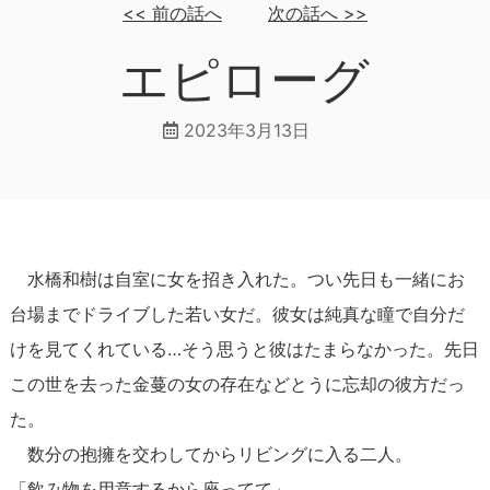
<<
前の話へ
次の話へ
>>
エピローグ
2023年3月13日
水橋和樹は自室に女を招き入れた。つい先日も一緒にお
台場までドライブした若い女だ。彼女は純真な瞳で自分だ
けを見てくれている…そう思うと彼はたまらなかった。先日
この世を去った金蔓の女の存在などとうに忘却の彼方だっ
た。
数分の抱擁を交わしてからリビングに入る二人。
「飲み物を用意するから座ってて」