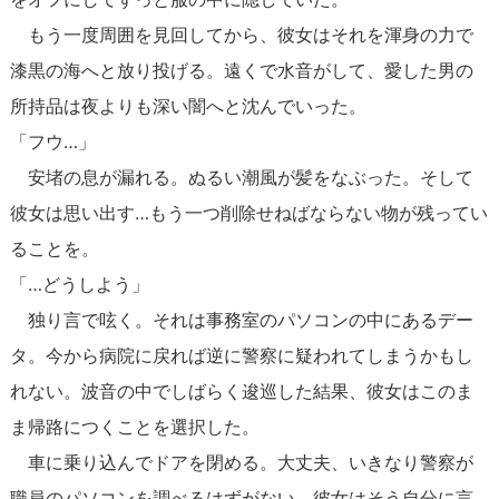
もう一度周囲を見回してから、彼女はそれを渾身の力で
漆黒の海へと放り投げる。遠くで水音がして、愛した男の
所持品は夜よりも深い闇へと沈んでいった。
「フウ…」
安堵の息が漏れる。ぬるい潮風が髪をなぶった。そして
彼女は思い出す…もう一つ削除せねばならない物が残ってい
ることを。
「…どうしよう」
独り言で呟く。それは事務室のパソコンの中にあるデー
タ。今から病院に戻れば逆に警察に疑われてしまうかもし
れない。波音の中でしばらく逡巡した結果、彼女はこのま
ま帰路につくことを選択した。
車に乗り込んでドアを閉める。大丈夫、いきなり警察が
職員のパソコンを調べるはずがない。彼女はそう自分に言