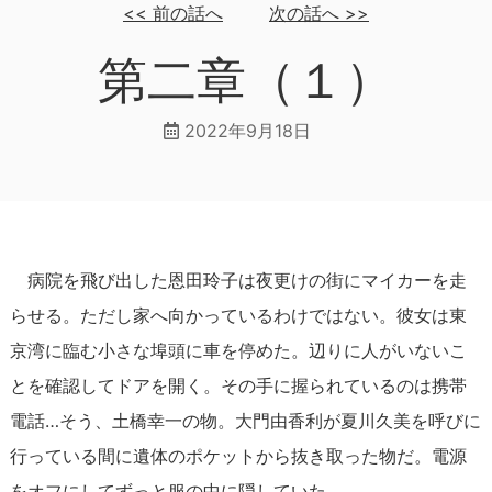
<<
前の話へ
次の話へ
>>
第二章（１）
2022年9月18日
病院を飛び出した恩田玲子は夜更けの街にマイカーを走
らせる。ただし家へ向かっているわけではない。彼女は東
京湾に臨む小さな埠頭に車を停めた。辺りに人がいないこ
とを確認してドアを開く。その手に握られているのは携帯
電話…そう、土橋幸一の物。大門由香利が夏川久美を呼びに
行っている間に遺体のポケットから抜き取った物だ。電源
をオフにしてずっと服の中に隠していた。