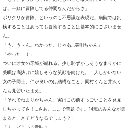
ば。一緒に冒険してる仲間なんだからさ」
ポリクリが冒険、というのも不思議な表現だ。病院では剖
検することはあっても冒険することは基本的にございませ
ん。
「う、う～ん。わかった。じゃあ…美唄ちゃん」
「やったー！」
ついに才女の牙城が崩れる。少し恥ずかしそうなまりかに
美唄は底抜けに嬉しそうな笑顔を向けた。二人しかいない
女の子同士、仲が良いのは結構なこと。同村くんと井沢く
んも見習いたまえ。
「それでねまりかちゃん、実はこの前すっごいことを発見
しちゃってさ！…さあ、ここで問題です。14班のみんなが集
まると、さてどうなるでしょう？」
「え、どういう意味？」