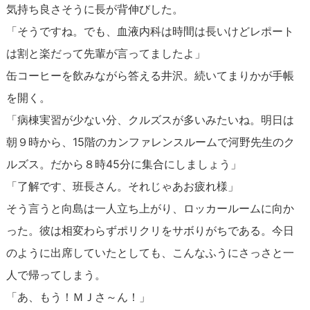
気持ち良さそうに長が背伸びした。
「そうですね。でも、血液内科は時間は長いけどレポート
は割と楽だって先輩が言ってましたよ」
缶コーヒーを飲みながら答える井沢。続いてまりかが手帳
を開く。
「病棟実習が少ない分、クルズスが多いみたいね。明日は
朝９時から、15階のカンファレンスルームで河野先生のク
ルズス。だから８時45分に集合にしましょう」
「了解です、班長さん。それじゃあお疲れ様」
そう言うと向島は一人立ち上がり、ロッカールームに向か
った。彼は相変わらずポリクリをサボりがちである。今日
のように出席していたとしても、こんなふうにさっさと一
人で帰ってしまう。
「あ、もう！ＭＪさ～ん！」