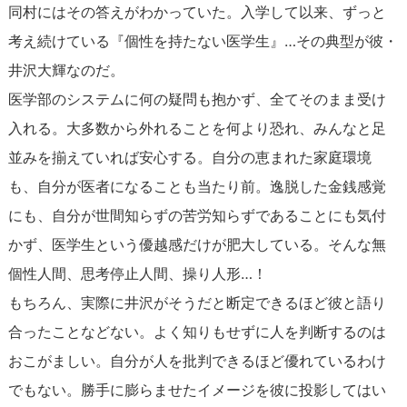
同村にはその答えがわかっていた。入学して以来、ずっと
考え続けている『個性を持たない医学生』…その典型が彼・
井沢大輝なのだ。
医学部のシステムに何の疑問も抱かず、全てそのまま受け
入れる。大多数から外れることを何より恐れ、みんなと足
並みを揃えていれば安心する。自分の恵まれた家庭環境
も、自分が医者になることも当たり前。逸脱した金銭感覚
にも、自分が世間知らずの苦労知らずであることにも気付
かず、医学生という優越感だけが肥大している。そんな無
個性人間、思考停止人間、操り人形…！
もちろん、実際に井沢がそうだと断定できるほど彼と語り
合ったことなどない。よく知りもせずに人を判断するのは
おこがましい。自分が人を批判できるほど優れているわけ
でもない。勝手に膨らませたイメージを彼に投影してはい