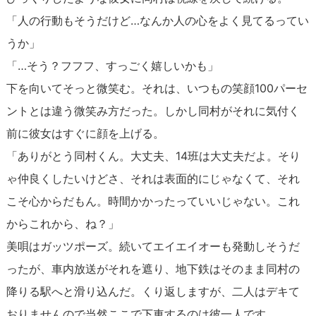
「人の行動もそうだけど…なんか人の心をよく見てるってい
うか」
「…そう？フフフ、すっごく嬉しいかも」
下を向いてそっと微笑む。それは、いつもの笑顔100パーセ
ントとは違う微笑み方だった。しかし同村がそれに気付く
前に彼女はすぐに顔を上げる。
「ありがとう同村くん。大丈夫、14班は大丈夫だよ。そり
ゃ仲良くしたいけどさ、それは表面的にじゃなくて、それ
こそ心からだもん。時間かかったっていいじゃない。これ
からこれから、ね？」
美唄はガッツポーズ。続いてエイエイオーも発動しそうだ
ったが、車内放送がそれを遮り、地下鉄はそのまま同村の
降りる駅へと滑り込んだ。くり返しますが、二人はデキて
おりませんので当然ここで下車するのは彼一人です。