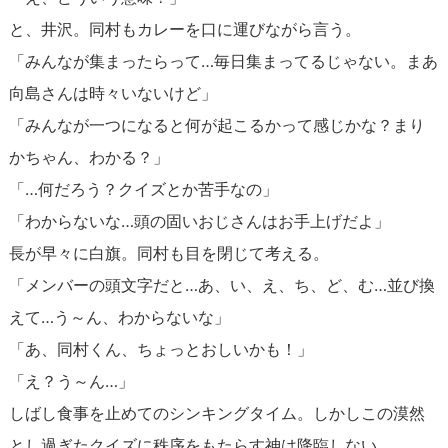
と、井沢。同村もカレーを口に運びながら言う。
「みんなが集まったらって…毎日集まってるじゃない。まあ
向島さんは時々いないけど」
「みんなが一つになると何が起こるかって感じかな？まり
かちゃん、わかる？」
「…何だろう？クイズとか苦手なの」
「わからないな…頭の固いおじさんはお手上げだよ」
長が早々に白旗。同村も目を閉じて考える。
「メンバーの頭文字だと…あ、い、え、ち、ど、む…並び換
えて…う～ん、わからないな」
「あ、同村くん、ちょっとおしいかも！」
「え？う～ん…」
しばし食事を止めてのシンキングタイム。しかしこの漠然
とし過ぎたクイズに秩序をもたらす神は降臨しない。