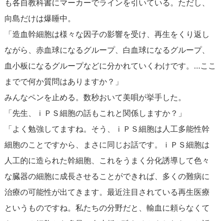
も各自教科書にマーカーでラインを引いている。ただし、
向島だけは爆睡中。
「造血幹細胞は様々な因子の影響を受け、再生をくり返し
ながら、赤血球になるグループ、白血球になるグループ、
血小板になるグループなどに分かれていくわけです。…ここ
までで何か質問はありますか？」
みんなペンを止める。数秒おいて美唄が挙手した。
「先生、ｉＰＳ細胞の話もこれと関係しますか？」
「よく勉強してますね。そう、ｉＰＳ細胞は人工多能性幹
細胞のことですから、まさに同じお話です。ｉＰＳ細胞は
人工的に造られた幹細胞、これをうまく分化誘導して色々
な臓器の細胞に成長させることができれば、多くの難病に
治療の可能性が出てきます。最近注目されている再生医療
というものですね。私たちの分野だと、輸血に頼らなくて