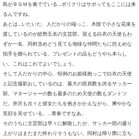
島がＢＧＭを奏でている…ポリクリはサボってもここには来
るんですね。
あとは…いたいた、人だかりの端っこ、木陰で小さな花束を
渡しているのが総勢五名の文芸部。迎える白衣の天使もわ
ずか一名、同村含めどう見ても地味な仲間たちに控えめな
拍手を贈られている。プレゼントの品もどうやら本らし
い。これはこれでよいでしょう。
そして人だかりの中心、恒例のお姫様抱っこで白衣の天使
と記念撮影おしているのは、最大の部員数を誇るサッカー
部。マネージャーの数も最多のため天使の数もダントツ
だ。井沢も次々と彼女たちを抱きかかえながら、爽やかな
笑顔を見せている。…青春ですなあ。
そのうちに文芸部は早々に解散したが、サッカー部の盛り
上がりはまだまだ終わりそうもない。同村は帰り際に立ち