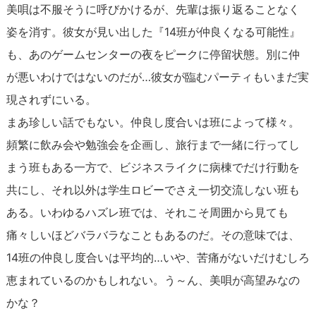
美唄は不服そうに呼びかけるが、先輩は振り返ることなく
姿を消す。彼女が見い出した『14班が仲良くなる可能性』
も、あのゲームセンターの夜をピークに停留状態。別に仲
が悪いわけではないのだが…彼女が臨むパーティもいまだ実
現されずにいる。
まあ珍しい話でもない。仲良し度合いは班によって様々。
頻繁に飲み会や勉強会を企画し、旅行まで一緒に行ってし
まう班もある一方で、ビジネスライクに病棟でだけ行動を
共にし、それ以外は学生ロビーでさえ一切交流しない班も
ある。いわゆるハズレ班では、それこそ周囲から見ても
痛々しいほどバラバラなこともあるのだ。その意味では、
14班の仲良し度合いは平均的…いや、苦痛がないだけむしろ
恵まれているのかもしれない。う～ん、美唄が高望みなの
かな？