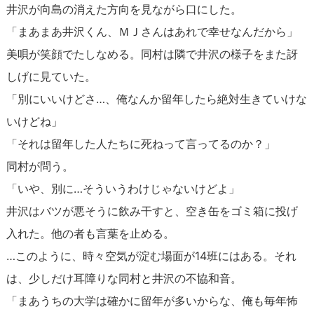
井沢が向島の消えた方向を見ながら口にした。
「まあまあ井沢くん、ＭＪさんはあれで幸せなんだから」
美唄が笑顔でたしなめる。同村は隣で井沢の様子をまた訝
しげに見ていた。
「別にいいけどさ…、俺なんか留年したら絶対生きていけな
いけどね」
「それは留年した人たちに死ねって言ってるのか？」
同村が問う。
「いや、別に…そういうわけじゃないけどよ」
井沢はバツが悪そうに飲み干すと、空き缶をゴミ箱に投げ
入れた。他の者も言葉を止める。
…このように、時々空気が淀む場面が14班にはある。それ
は、少しだけ耳障りな同村と井沢の不協和音。
「まあうちの大学は確かに留年が多いからな、俺も毎年怖