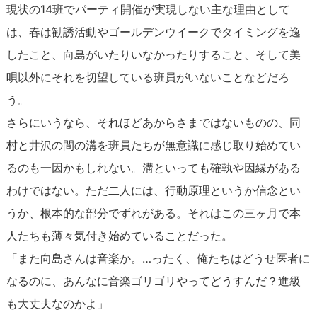
現状の14班でパーティ開催が実現しない主な理由として
は、春は勧誘活動やゴールデンウイークでタイミングを逸
したこと、向島がいたりいなかったりすること、そして美
唄以外にそれを切望している班員がいないことなどだろ
う。
さらにいうなら、それほどあからさまではないものの、同
村と井沢の間の溝を班員たちが無意識に感じ取り始めてい
るのも一因かもしれない。溝といっても確執や因縁がある
わけではない。ただ二人には、行動原理というか信念とい
うか、根本的な部分でずれがある。それはこの三ヶ月で本
人たちも薄々気付き始めていることだった。
「また向島さんは音楽か。…ったく、俺たちはどうせ医者に
なるのに、あんなに音楽ゴリゴリやってどうすんだ？進級
も大丈夫なのかよ」