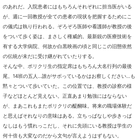
のあれだ。入院患者にはもちろんそれぞれに担当医がいる
が、週に一回教授が全ての患者の現状を把握するためにこ
の儀式は執り行われる。ぞろぞろ医師や看護師が教授の後
をついて歩く姿は、まさしく権威的。最新鋭の医療技術を
有する大学病院、何故か白黒映画の頃と同じこの旧態依然
の伝統が未だに受け継がれていたりする。
そんな中、ポリクリ生の指定席はもちろん大名行列の最後
尾。14班の五人…誰がサボっているかはお察しください…も
黙々とついて歩いていた。この位置では、教授の診察の様
子などほとんど見えない。正直あまり勉強にはならない
が、まあこれもまたポリクリの醍醐味。将来の職場体験だ
と思えばそれなりの意味はある。立ちっぱなしや歩きっぱ
なしはもう慣れっこだし、それに先頭にいる教授は学生の
何十倍も大変なのだから文句が言えようはずもない。