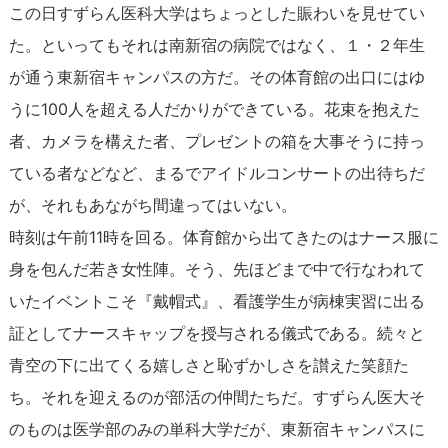
この日すずらん医科大学はちょっとした賑わいを見せてい
た。といってもそれは南新宿の病院ではなく、１・２年生
が通う東新宿キャンパスの方だ。その体育館の出口にはゆ
うに100人を超える人だかりができている。花束を抱えた
者、カメラを構えた者、プレゼントの箱を大事そうに持っ
ている者などなど、まるでアイドルコンサートの出待ちだ
が、それもあながち間違ってはいない。
時刻は午前11時を回る。体育館から出てきたのはナース服に
身を包んだ若き女性陣。そう、先ほどまで中で行なわれて
いたイベントこそ『戴帽式』、看護学生が病棟実習に出る
証としてナースキャップを授与される儀式である。続々と
青空の下に出てくる嬉しさと恥ずかしさを讃えた笑顔た
ち。それを迎えるのが部活の仲間たちだ。すずらん医大そ
のものは医学部のみの単科大学だが、東新宿キャンパスに