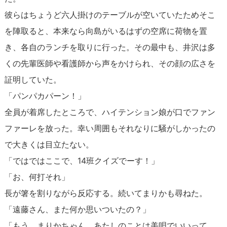
彼らはちょうど六人掛けのテーブルが空いていたためそこ
を陣取ると、本来なら向島がいるはずの空席に荷物を置
き、各自のランチを取りに行った。その最中も、井沢は多
くの先輩医師や看護師から声をかけられ、その顔の広さを
証明していた。
「パンパカパーン！」
全員が着席したところで、ハイテンション娘が口でファン
ファーレを放った。幸い周囲もそれなりに騒がしかったの
で大きくは目立たない。
「ではではここで、14班クイズでーす！」
「お、何打それ」
長が箸を割りながら反応する。続いてまりかも尋ねた。
「遠藤さん、また何か思いついたの？」
「もう、まりかちゃん、あたしのことは美唄でいいって