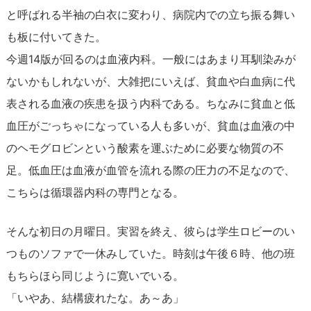
と呼ばれる半袖の白衣に変わり、病院内での立ち振る舞い
も板に付いてきた。
今週14版が回るのは血液内科。一般にはあまり耳馴染みが
ないかもしれないが、大雑把にいえば、貧血や白血病に代
表される血液の疾患を扱う内科である。ちなみに貧血と低
血圧がごっちゃになっている人も多いが、貧血は血液の中
のヘモグロビンという酸素を運ぶために必要な物質の不
足。低血圧は血液が血管を流れる際の圧力の不足なので、
こちらは循環器内科の専門となる。
そんな初日の月曜日。実習を終え、彼らは学生ロビーのい
つものソファで一休みしていた。時刻は午後６時、他の班
もちらほら同じように寛いでいる。
「いやあ、結構疲れたな。あ～あ」