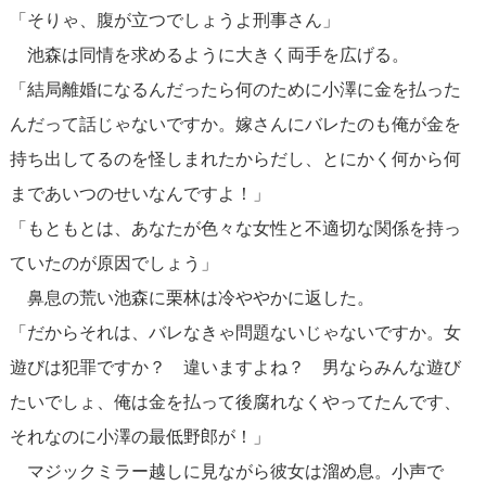
「そりゃ、腹が立つでしょうよ刑事さん」
池森は同情を求めるように大きく両手を広げる。
「結局離婚になるんだったら何のために小澤に金を払った
んだって話じゃないですか。嫁さんにバレたのも俺が金を
持ち出してるのを怪しまれたからだし、とにかく何から何
まであいつのせいなんですよ！」
「もともとは、あなたが色々な女性と不適切な関係を持っ
ていたのが原因でしょう」
鼻息の荒い池森に栗林は冷ややかに返した。
「だからそれは、バレなきゃ問題ないじゃないですか。女
遊びは犯罪ですか？ 違いますよね？ 男ならみんな遊び
たいでしょ、俺は金を払って後腐れなくやってたんです、
それなのに小澤の最低野郎が！」
マジックミラー越しに見ながら彼女は溜め息。小声で