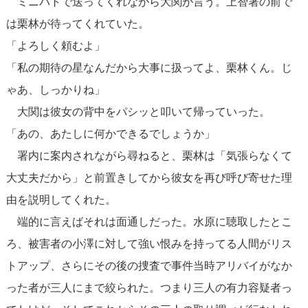
ミニパトで送ってくれながら大関が言う。上智署の前で
は栗林が待ってくれていた。
「よろしく頼むよ」
「私の期待の星なんだから大事に扱ってよ、栗林くん。じ
ゃあ、しっかりね」
大関は彼女の背中をパシッと叩いて帰っていった。
「あの、あたしに何かできるでしょうか」
署内に案内されながら尋ねると、栗林は「気張らなくて
大丈夫だから」と前置きしてから彼女を再び呼び寄せた理
由を説明してくれた。
端的に言えばそれは面通しだった。水原に聴取したとこ
ろ、被害者の小澤に対して強い恨みを持ってる人間がリス
トアップ、さらにその後の捜査で事件当時アリバイがなか
った者が三人にまで絞られた。つまり三人の有力容疑者っ