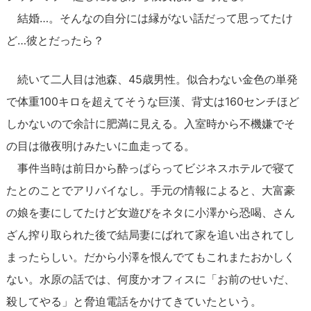
結婚…。そんなの自分には縁がない話だって思ってたけ
ど…彼とだったら？
続いて二人目は池森、45歳男性。似合わない金色の単発
で体重100キロを超えてそうな巨漢、背丈は160センチほど
しかないので余計に肥満に見える。入室時から不機嫌でそ
の目は徹夜明けみたいに血走ってる。
事件当時は前日から酔っぱらってビジネスホテルで寝て
たとのことでアリバイなし。手元の情報によると、大富豪
の娘を妻にしてたけど女遊びをネタに小澤から恐喝、さん
ざん搾り取られた後で結局妻にばれて家を追い出されてし
まったらしい。だから小澤を恨んでてもこれまたおかしく
ない。水原の話では、何度かオフィスに「お前のせいだ、
殺してやる」と脅迫電話をかけてきていたという。