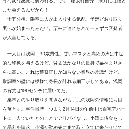
うな変な感覚に襲われる。でも…頑張れ自分、来月には彼と
また会えるんだから！
十五分後、隣室に人が出入りする気配。予定どおり取り
調べが始まったみたい。栗林に連れられて一人ずつ容疑者
が入室してくる。
一人目は浅岡、30歳男性。甘いマスクと高めの声は中世
的な印象を与えるけど、背丈はかなりの長身で栗林よりさ
らに高い。これは警察官しか知らない業界の常識だけど、
取調室の壁には模様で身長が計れる細工がしてある。浅岡
の背丈は190センチに届いてた。
栗林とのやり取りを聞きながら手元の浅岡の情報にも目
を落とす。事件当時、つまり2月14日の午前中は自宅アパー
トに一人でいたとのことでアリバイなし。小澤に借金をし
て暴利を請求、小澤が勤め先にまで取り立てに来たせいで