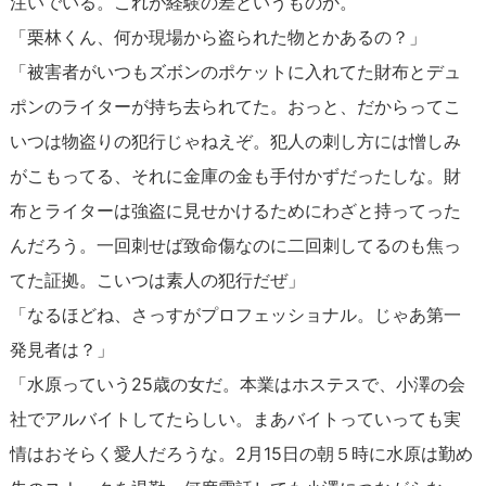
注いでいる。これが経験の差というものか。
「栗林くん、何か現場から盗られた物とかあるの？」
「被害者がいつもズボンのポケットに入れてた財布とデュ
ポンのライターが持ち去られてた。おっと、だからってこ
いつは物盗りの犯行じゃねえぞ。犯人の刺し方には憎しみ
がこもってる、それに金庫の金も手付かずだったしな。財
布とライターは強盗に見せかけるためにわざと持ってった
んだろう。一回刺せば致命傷なのに二回刺してるのも焦っ
てた証拠。こいつは素人の犯行だぜ」
「なるほどね、さっすがプロフェッショナル。じゃあ第一
発見者は？」
「水原っていう25歳の女だ。本業はホステスで、小澤の会
社でアルバイトしてたらしい。まあバイトっていっても実
情はおそらく愛人だろうな。2月15日の朝５時に水原は勤め