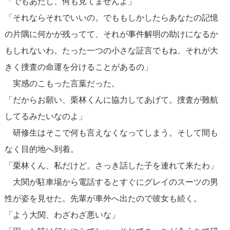
「でもあたし、何も見てませんよ」
「それならそれでいいの。でももしかしたらあなたの記憶
の片隅に何かが残ってて、それが事件解明の助けになるか
もしれないわ。たった一つの小さな証言でもね、それが大
きく捜査の命運を分けることがあるの」
実感のこもった言葉だった。
「だからお願い、栗林くんに協力してあげて。捜査が難航
してるみたいなのよ」
研修生はそこで何も言えなくなってしまう。そして間も
なく目的地へ到着。
「栗林くん、私だけど。さっき話した子を連れて来たわ」
大関が駐車場から電話するとすぐにグレイのスーツの男
性が姿を見せた。先輩が車外へ出たので彼女も続く。
「よう大関、わざわざ悪いな」