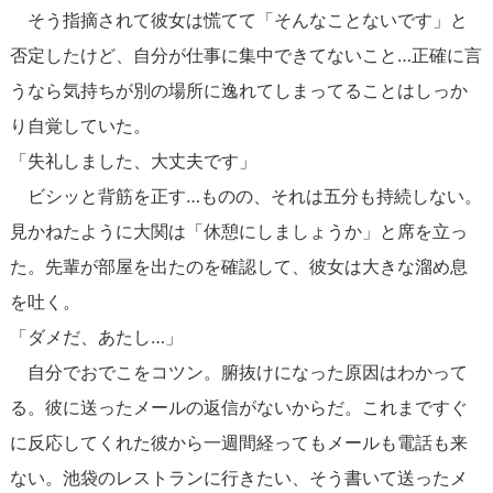
そう指摘されて彼女は慌てて「そんなことないです」と
否定したけど、自分が仕事に集中できてないこと…正確に言
うなら気持ちが別の場所に逸れてしまってることはしっか
り自覚していた。
「失礼しました、大丈夫です」
ビシッと背筋を正す…ものの、それは五分も持続しない。
見かねたように大関は「休憩にしましょうか」と席を立っ
た。先輩が部屋を出たのを確認して、彼女は大きな溜め息
を吐く。
「ダメだ、あたし…」
自分でおでこをコツン。腑抜けになった原因はわかって
る。彼に送ったメールの返信がないからだ。これまですぐ
に反応してくれた彼から一週間経ってもメールも電話も来
ない。池袋のレストランに行きたい、そう書いて送ったメ