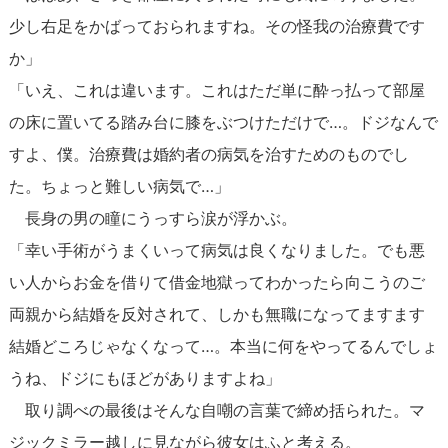
少し右足をかばっておられますね。その怪我の治療費です
か」
「いえ、これは違います。これはただ単に酔っ払って部屋
の床に置いてる踏み台に膝をぶつけただけで…。ドジなんで
すよ、僕。治療費は婚約者の病気を治すためのものでし
た。ちょっと難しい病気で…」
長身の男の瞳にうっすら涙が浮かぶ。
「幸い手術がうまくいって病気は良くなりました。でも悪
い人からお金を借りて借金地獄ってわかったら向こうのご
両親から結婚を反対されて、しかも無職になってますます
結婚どころじゃなくなって…。本当に何をやってるんでしょ
うね、ドジにもほどがありますよね」
取り調べの最後はそんな自嘲の言葉で締め括られた。マ
ジックミラー越しに見ながら彼女はふと考える。