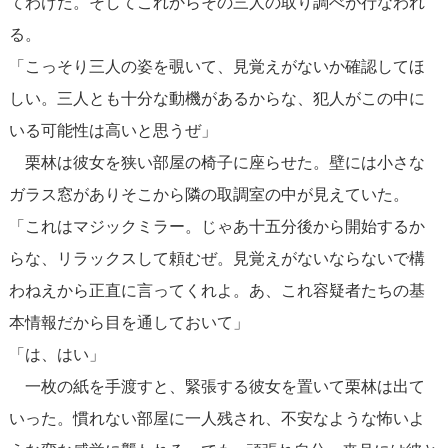
てわけだ。そしてこれからその三人の取り調べが行なわれ
る。
「こっそり三人の姿を覗いて、見覚えがないか確認してほ
しい。三人とも十分な動機があるからな、犯人がこの中に
いる可能性は高いと思うぜ」
栗林は彼女を狭い部屋の椅子に座らせた。壁には小さな
ガラス窓がありそこから隣の取調室の中が見えていた。
「これはマジックミラー。じゃあ十五分後から開始するか
らな、リラックスして頼むぜ。見覚えがないならないで構
わねえから正直に言ってくれよ。あ、これ容疑者たちの基
本情報だから目を通しておいて」
「は、はい」
一枚の紙を手渡すと、緊張する彼女を置いて栗林は出て
いった。慣れない部屋に一人残され、不安なような怖いよ