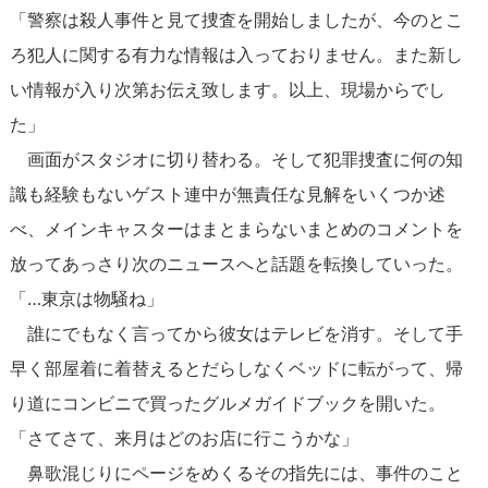
「警察は殺人事件と見て捜査を開始しましたが、今のとこ
ろ犯人に関する有力な情報は入っておりません。また新し
い情報が入り次第お伝え致します。以上、現場からでし
た」
画面がスタジオに切り替わる。そして犯罪捜査に何の知
識も経験もないゲスト連中が無責任な見解をいくつか述
べ、メインキャスターはまとまらないまとめのコメントを
放ってあっさり次のニュースへと話題を転換していった。
「…東京は物騒ね」
誰にでもなく言ってから彼女はテレビを消す。そして手
早く部屋着に着替えるとだらしなくベッドに転がって、帰
り道にコンビニで買ったグルメガイドブックを開いた。
「さてさて、来月はどのお店に行こうかな」
鼻歌混じりにページをめくるその指先には、事件のこと