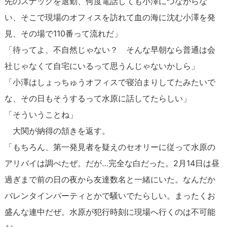
先のスナックを退勤、何度電話しても小澤につながらな
い、そこで現場のオフィスを訪れて血の海に沈む小澤を発
見、その場で110番って流れだ」
「待ってよ、不自然じゃない？ そんな早朝なら普通は会
社じゃなくて自宅にいるって思うんじゃないかしら」
「小澤はしょっちゅうオフィスで寝泊まりしてたみたいで
な、その日もそうするって水原に話してたらしい」
「そういうことね」
大関が納得の頷きを返す。
「もちろん、第一発見者を疑えのセオリーに従って水原の
アリバイは調べたぜ。だが…完全な白だった。2月14日は昼
過ぎまで前の日の夜から友達数名と一緒にいた。なんだか
バレンタインパーティとかで騒いでたらしい。まったくお
盛んな連中だぜ。水原が犯行時刻に現場へ行くのは不可能