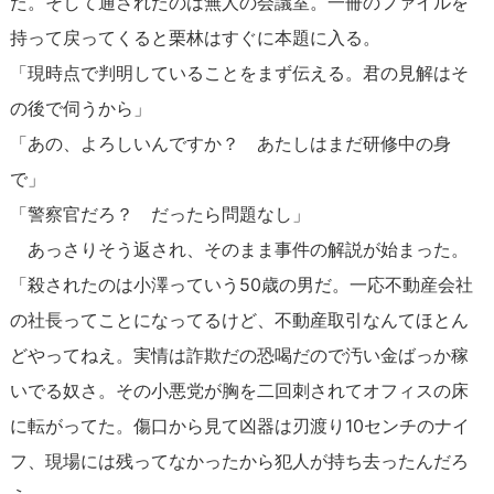
た。そして通されたのは無人の会議室。一冊のファイルを
持って戻ってくると栗林はすぐに本題に入る。
「現時点で判明していることをまず伝える。君の見解はそ
の後で伺うから」
「あの、よろしいんですか？ あたしはまだ研修中の身
で」
「警察官だろ？ だったら問題なし」
あっさりそう返され、そのまま事件の解説が始まった。
「殺されたのは小澤っていう50歳の男だ。一応不動産会社
の社長ってことになってるけど、不動産取引なんてほとん
どやってねえ。実情は詐欺だの恐喝だので汚い金ばっか稼
いでる奴さ。その小悪党が胸を二回刺されてオフィスの床
に転がってた。傷口から見て凶器は刃渡り10センチのナイ
フ、現場には残ってなかったから犯人が持ち去ったんだろ