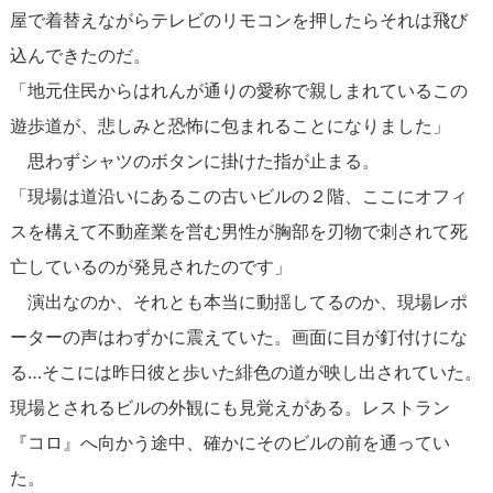
屋で着替えながらテレビのリモコンを押したらそれは飛び
込んできたのだ。
「地元住民からはれんが通りの愛称で親しまれているこの
遊歩道が、悲しみと恐怖に包まれることになりました」
思わずシャツのボタンに掛けた指が止まる。
「現場は道沿いにあるこの古いビルの２階、ここにオフィ
スを構えて不動産業を営む男性が胸部を刃物で刺されて死
亡しているのが発見されたのです」
演出なのか、それとも本当に動揺してるのか、現場レポ
ーターの声はわずかに震えていた。画面に目が釘付けにな
る…そこには昨日彼と歩いた緋色の道が映し出されていた。
現場とされるビルの外観にも見覚えがある。レストラン
『コロ』へ向かう途中、確かにそのビルの前を通ってい
た。