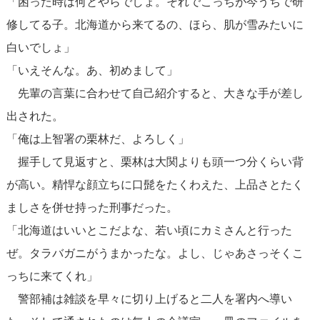
「困った時は何とやらでしょ。それでこっちが今うちで研
修してる子。北海道から来てるの、ほら、肌が雪みたいに
白いでしょ」
「いえそんな。あ、初めまして」
先輩の言葉に合わせて自己紹介すると、大きな手が差し
出された。
「俺は上智署の栗林だ、よろしく」
握手して見返すと、栗林は大関よりも頭一つ分くらい背
が高い。精悍な顔立ちに口髭をたくわえた、上品さとたく
ましさを併せ持った刑事だった。
「北海道はいいとこだよな、若い頃にカミさんと行った
ぜ。タラバガニがうまかったな。よし、じゃあさっそくこ
っちに来てくれ」
警部補は雑談を早々に切り上げると二人を署内へ導い