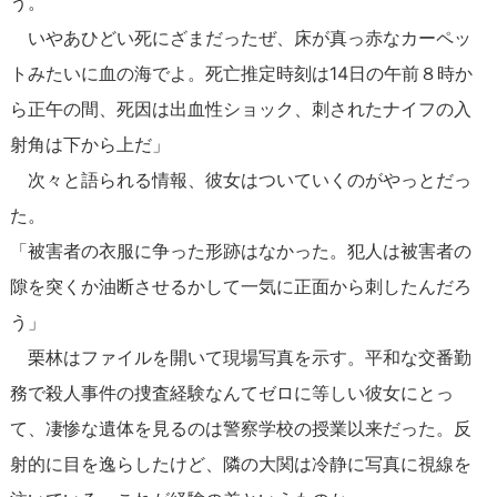
う。
いやあひどい死にざまだったぜ、床が真っ赤なカーペッ
トみたいに血の海でよ。死亡推定時刻は14日の午前８時か
ら正午の間、死因は出血性ショック、刺されたナイフの入
射角は下から上だ」
次々と語られる情報、彼女はついていくのがやっとだっ
た。
「被害者の衣服に争った形跡はなかった。犯人は被害者の
隙を突くか油断させるかして一気に正面から刺したんだろ
う」
栗林はファイルを開いて現場写真を示す。平和な交番勤
務で殺人事件の捜査経験なんてゼロに等しい彼女にとっ
て、凄惨な遺体を見るのは警察学校の授業以来だった。反
射的に目を逸らしたけど、隣の大関は冷静に写真に視線を