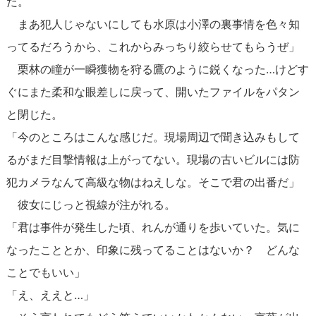
だ。
まあ犯人じゃないにしても水原は小澤の裏事情を色々知
ってるだろうから、これからみっちり絞らせてもらうぜ」
栗林の瞳が一瞬獲物を狩る鷹のように鋭くなった…けどす
ぐにまた柔和な眼差しに戻って、開いたファイルをパタン
と閉じた。
「今のところはこんな感じだ。現場周辺で聞き込みもして
るがまだ目撃情報は上がってない。現場の古いビルには防
犯カメラなんて高級な物はねえしな。そこで君の出番だ」
彼女にじっと視線が注がれる。
「君は事件が発生した頃、れんが通りを歩いていた。気に
なったこととか、印象に残ってることはないか？ どんな
ことでもいい」
「え、ええと…」