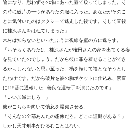
論になり、思わずその場にあった壺で殴ってしまった。そ
の時に破片の一つがあなたの服に入った。あなたがそのこ
とに気付いたのはタクシーで逃走した後です。そして直後
に桂沢さんをはねてしまった」
木村は知らないといったふうに視線を壁の方に逸らす。
「おそらくあなたは…桂沢さんが権田さんの家を出てくる姿
を見ていたのでしょう。だから彼に罪を着せることができ
るかもしれないと思い至った。禍を転じて福となそうとし
たわけです。だから破片を彼の胸ポケットに仕込み、素直
に119番に通報した…善良な運転手を演じたのです」
「いい加減にしろ！」
彼がこちらを向いて憤怒を爆発させる。
「そんなの全部あんたの想像だろ。どこに証拠がある？」
しかし天才刑事がひるむことはない。