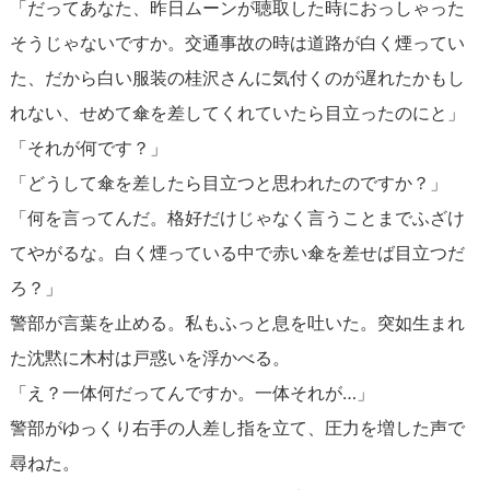
「だってあなた、昨日ムーンが聴取した時におっしゃった
そうじゃないですか。交通事故の時は道路が白く煙ってい
た、だから白い服装の桂沢さんに気付くのが遅れたかもし
れない、せめて傘を差してくれていたら目立ったのにと」
「それが何です？」
「どうして傘を差したら目立つと思われたのですか？」
「何を言ってんだ。格好だけじゃなく言うことまでふざけ
てやがるな。白く煙っている中で赤い傘を差せば目立つだ
ろ？」
警部が言葉を止める。私もふっと息を吐いた。突如生まれ
た沈黙に木村は戸惑いを浮かべる。
「え？一体何だってんですか。一体それが…」
警部がゆっくり右手の人差し指を立て、圧力を増した声で
尋ねた。