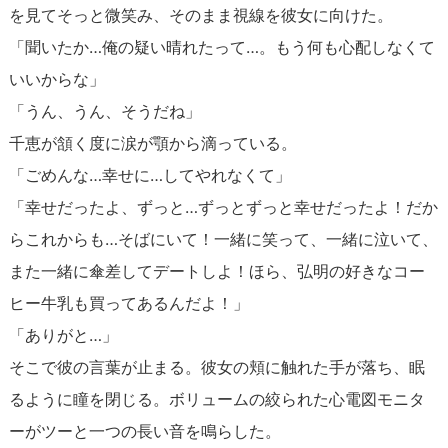
を見てそっと微笑み、そのまま視線を彼女に向けた。
「聞いたか…俺の疑い晴れたって…。もう何も心配しなくて
いいからな」
「うん、うん、そうだね」
千恵が頷く度に涙が顎から滴っている。
「ごめんな…幸せに…してやれなくて」
「幸せだったよ、ずっと…ずっとずっと幸せだったよ！だか
らこれからも…そばにいて！一緒に笑って、一緒に泣いて、
また一緒に傘差してデートしよ！ほら、弘明の好きなコー
ヒー牛乳も買ってあるんだよ！」
「ありがと…」
そこで彼の言葉が止まる。彼女の頬に触れた手が落ち、眠
るように瞳を閉じる。ボリュームの絞られた心電図モニタ
ーがツーと一つの長い音を鳴らした。