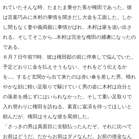
れていたそんな時、たまたま乗せた客が権田であった。彼
は言葉巧みに木村の事情を聞きだし大金を工面した。しか
し間もなく妻や義両親に事情がばれ、木村は家を追い出さ
れる。そしてそこから…木村は完全な権田の捕虜になったの
である。
６月７日午前11時、彼は権田邸の前に停車して悩んでいた。
予定どおりに金を払えそうもない、それをどう伝えるか
を…。すると玄関から出て来たのは赤い傘を差した男。晴れ
やかな顔に軽い足取りで駆けていく男の姿に木村は自分と
の落差を感じずにはいられなかった。そして重い足取りで
入れ替わりに権田を訪ねる。素直に返済を待ってほしいと
頼んだが、権田はそんな彼を罵倒した。
「さっきの男は真面目に全額払ったんだぞ。それに比べて
お前はどうだ。だからお前はダメなんだ。お前の借金なん