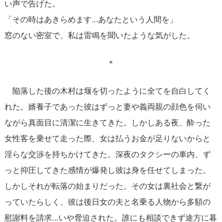
い声で告げた。
「その時はあきらめます…あなたという人間を」
窓のない密室で、私は雷鳴を聞いたような気がした。
＊
陥落した後の木村は堰を切ったように全てを自白してく
れた。婿養子であった彼はずっと妻や義両親の顔色を伺い
ながら真面目に清潔に生きてきた。しかしある夜、酔った
女性客を乗せて走った際、女は払うお金が足りないからと
淫らな交渉を持ちかけてきた。深夜のタクシーの車内、ず
っと抑圧してきた感情が爆発し彼は身を任せてしまった。
しかしそれが転落の始まりだった。その女は裏社会と繋が
っていたらしく、彼は後日女の夫と名乗る人物から多額の
慰謝料を請求…いや脅迫された。誰にも相談できず途方に暮