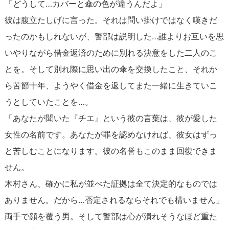
「どうして…カバーと傘の色が違うんだよ」
彼は腹立たしげに言った。それは問い掛けではなく嘆きだ
ったのかもしれないが、警部は説明した…誰よりお互いを思
いやりながら借金返済のために別れる決意をした二人のこ
とを。そして別れ際に思い出の傘を交換したこと、それか
ら苦節十年、ようやく借金を返してまた一緒に生きていこ
うとしていたことを…。
「あなたが聞いた『チエ』という彼の言葉は、彼が愛した
女性の名前です。あなたが罪を認めなければ、彼女はずっ
と苦しむことになります。彼の名誉もこのまま回復できま
せん。
木村さん、確かに私が並べた証拠は全て決定的なものでは
ありません。だから…否定されるならそれでも構いません」
両手で顔を覆う男。そして警部は心が潰れそうなほど重た