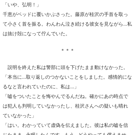
「いや、弘明！」
千恵がベッドに覆いかぶさった。藤原が桂沢の手首を取っ
て小さく首を振る。わんわん泣き続ける彼女を見ながら…私
は抜け殻になって佇んでいた。
＊＊＊
説明を終えた私は警部に頭を下げたまま動けなかった。
「本当に…取り返しのつかないことをしました。感情的にな
るなと言われていたのに、私は…」
「嘘をついたことを悔やんでるんだね。確かにあの時点で
は犯人も判明していなかったし、桂沢さんへの疑いも晴れ
ていなかった」
「はい。わかっていて虚偽を伝えました。彼は私の嘘を信
じたまま…永眠したんです。もう…どうやっても償えませ