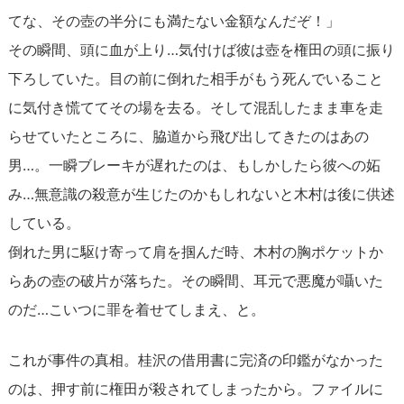
てな、その壺の半分にも満たない金額なんだぞ！」
その瞬間、頭に血が上り…気付けば彼は壺を権田の頭に振り
下ろしていた。目の前に倒れた相手がもう死んでいること
に気付き慌ててその場を去る。そして混乱したまま車を走
らせていたところに、脇道から飛び出してきたのはあの
男…。一瞬ブレーキが遅れたのは、もしかしたら彼への妬
み…無意識の殺意が生じたのかもしれないと木村は後に供述
している。
倒れた男に駆け寄って肩を掴んだ時、木村の胸ポケットか
らあの壺の破片が落ちた。その瞬間、耳元で悪魔が囁いた
のだ…こいつに罪を着せてしまえ、と。
これが事件の真相。桂沢の借用書に完済の印鑑がなかった
のは、押す前に権田が殺されてしまったから。ファイルに