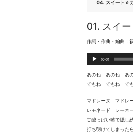
スイート☆
01. ス
作詞・作曲・編曲：
音
00:00
声
あのね あのね あ
プ
でもね でもね で
レ
ー
マドレーヌ マドレ
ヤ
レモネード レモネ
ー
甘酸っぱい嘘で隠し
打ち明けてしまった