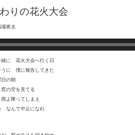
の終わりの花火大会
福場将太
一緒に 花火大会へ行く日
そうに 僕に報告してきた
曜日の朝
 窓の空を見てる
 雨よ降ってしまえ
会 なんて中止になれ
粒が 窓ガラスを叩き始め