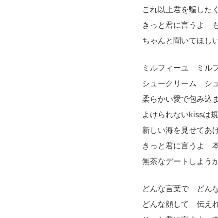
これ以上君を騙した
きっと君に言うよ 
ちゃんと聞いてほしいな I
ミルフィーユ ミル
シュークリーム シ
柔らかい愛で包み込
よけられないkiss
新しい海を見せてあ
きっと君に言うよ 
無茶なデートしようか I’m
どんな言葉で どん
どんな顔して 伝え