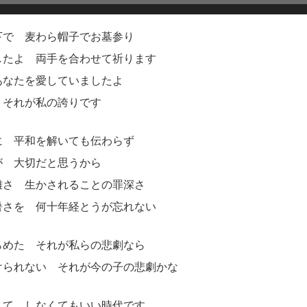
下で 麦わら帽子でお墓参り
したよ 両手を合わせて祈ります
あなたを愛していましたよ
 それが私の誇りです
に 平和を解いても伝わらず
が 大切だと思うから
難さ 生かされることの罪深さ
暑さを 何十年経とうが忘れない
らめた それが私らの悲劇なら
けられない それが今の子の悲劇かな
んて しなくてもいい時代です