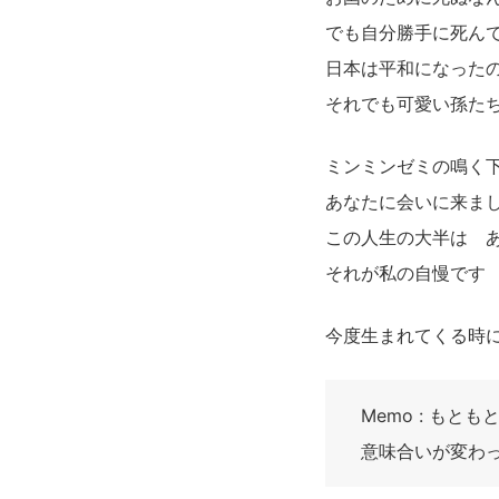
でも自分勝手に死ん
日本は平和になった
それでも可愛い孫た
ミンミンゼミの鳴く
あなたに会いに来ま
この人生の大半は 
それが私の自慢です
今度生まれてくる時
Memo : も
意味合いが変わ