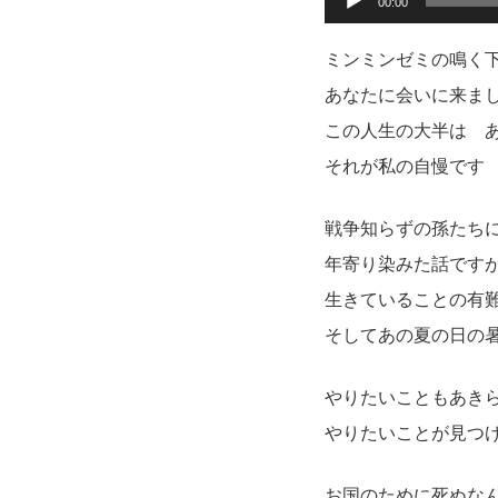
00:00
声
ミンミンゼミの鳴く
プ
あなたに会いに来ま
レ
この人生の大半は 
ー
それが私の自慢です
ヤ
ー
戦争知らずの孫たち
年寄り染みた話です
生きていることの有
そしてあの夏の日の
やりたいこともあき
やりたいことが見つ
お国のために死ぬな