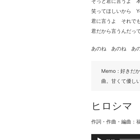
そっと君に言うよ 
笑ってほしいから You a
君に言うよ それで
君だから言うんだって I’m
あのね あのね あ
Memo : 好
曲。甘くて優し
ヒロシマ 
作詞・作曲・編曲：
音