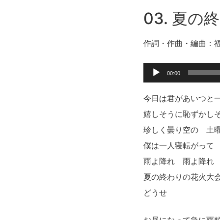
03. 夏
作詞・作曲・編曲：
音
00:00
声
今日は君があいつと
プ
嬉しそうに恥ずかし
レ
珍しく曇り空の 土
ー
僕は一人寝転がって
ヤ
雨よ降れ 雨よ降れ
ー
夏の終わりの花火大
どうせ
お昼になって急に雨