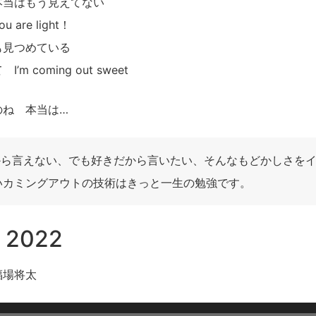
本当はもう見えてない
re light！
も見つめている
 coming out sweet
のね 本当は…
きだから言えない、でも好きだから言いたい、そんなもどかしさを
いカミングアウトの技術はきっと一生の勉強です。
2022
福場将太