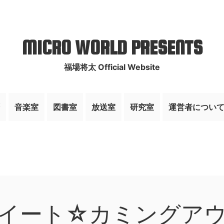
MICRO WORLD PRESENTS
福場将太 Official Website
音楽室
図書室
放送室
研究室
運営者につい
イート☆カミングア