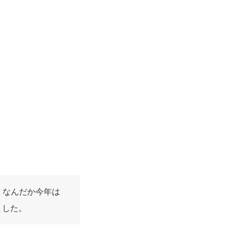
を
使
っ
て
く
だ
さ
い。
。なんだか今年は
ました。