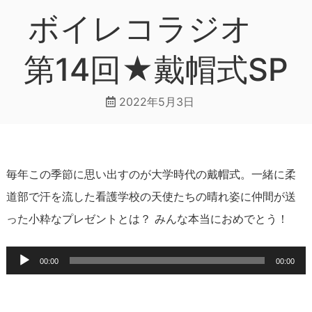
ボイレコラジオ
第14回★戴帽式SP
2022年5月3日
毎年この季節に思い出すのが大学時代の戴帽式。一緒に柔
道部で汗を流した看護学校の天使たちの晴れ姿に仲間が送
った小粋なプレゼントとは？ みんな本当におめでとう！
音
00:00
00:00
声
プ