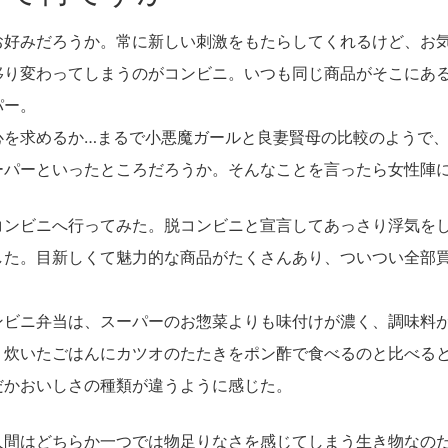
お好みだろうか。常に新しい刺激をもたらしてくれるけど、お
移り変わってしまうのがコンビニ。いつも同じ商品がそこにあ
パー。
心を求めるか…まるで小悪魔ガールと良妻賢母の比較のようで
ーパーといったところだろうか。そんなことを言ったら女性陣
コンビニへ行ってみた。脱コンビニと宣言してあっさり浮気を
した。目新しくて魅力的な商品がたくさんあり、ついつい全部
ンビニ弁当は、スーパーのお惣菜よりも味付けが濃く、調味料
。炊いたごはんにカツオのたたきをポン酢で食べるのと比べる
だかおいしさの種類が違うように感じた。
人間はどちらか一つでは物足りなさを感じてしまう生き物なの