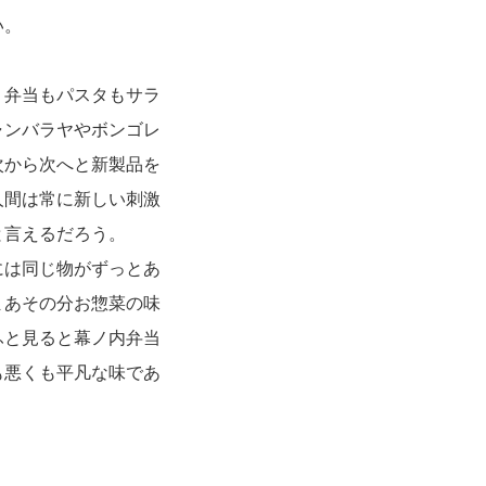
い。
。弁当もパスタもサラ
ャンバラヤやボンゴレ
次から次へと新製品を
人間は常に新しい刺激
と言えるだろう。
には同じ物がずっとあ
まあその分お惣菜の味
ふと見ると幕ノ内弁当
も悪くも平凡な味であ