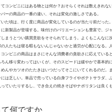
くてコンビニにはある物とは何か？おそらくそれは数えきれな
ーパーの商品の一番の違い、それは変化の激しさである。
ていた頃は、行く度に商品が変化しているのが当たり前だった
々に新製品が登場する。味付けのバリエーションも豊富で、ジ
てしまうとつい購買意欲をそそられてしまう。よくもこんなに
部の人たちは寝る暇もないんじゃないかと過労が心配になる。
、コンビニの商品はまさにそんな消費者の貪欲さに応えている
ちろん移り変わってはいくが、そのスピードは緩やかで基本的
うめんやカツオのたたきはいつだってそこにいてくれるのだ。
ンには乏しい。単品で売っている白身フライやポテトサラダ、
入っていたりするし、でき合えの焼きそばやナポリタンは良く
って何ですか