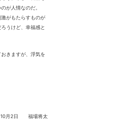
いのが人情なのだ。
刺激がもたらすものが
だろうけど、幸福感と
ておきますが、浮気を
年10月2日 福場将太