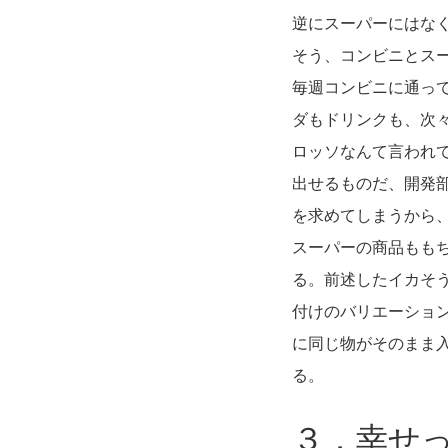
逆にスーパーにはな
そう、コンビニとス
毎週コンビニに通っ
ダもドリンクも、次
ロッソなんて言われ
出せるものだ、開発
を求めてしまうから
スーパーの商品もも
る。前述したイカそ
付けのバリエーショ
に同じ物がそのまま
る。
３．幸せ