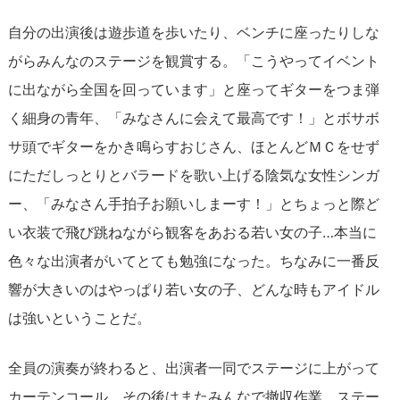
自分の出演後は遊歩道を歩いたり、ベンチに座ったりしな
がらみんなのステージを観賞する。「こうやってイベント
に出ながら全国を回っています」と座ってギターをつま弾
く細身の青年、「みなさんに会えて最高です！」とボサボ
サ頭でギターをかき鳴らすおじさん、ほとんどＭＣをせず
にただしっとりとバラードを歌い上げる陰気な女性シンガ
ー、「みなさん手拍子お願いしまーす！」とちょっと際ど
い衣装で飛び跳ねながら観客をあおる若い女の子…本当に
色々な出演者がいてとても勉強になった。ちなみに一番反
響が大きいのはやっぱり若い女の子、どんな時もアイドル
は強いということだ。
全員の演奏が終わると、出演者一同でステージに上がって
カーテンコール。その後はまたみんなで撤収作業。ステー