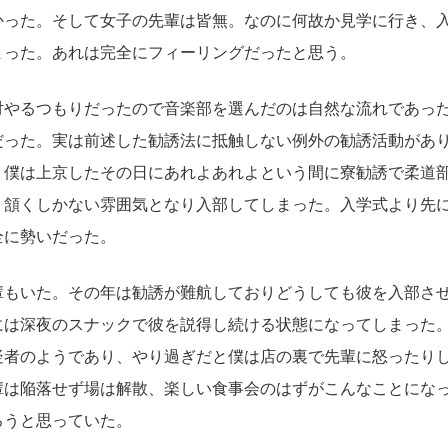
かった。そして女子の先輩は皆無。なのに何故か見学に行き、
まった。あれは完全にフィーリングだったと思う。
対やるつもりだったので音楽部を選んだのは自然な流れであっ
だった。実は前述した勧誘法に抵触しない例外の勧誘活動があ
。僕は上京したその日にあれよあれよという間に寮勧誘で柔道
う頷くしかない雰囲気となり入部してしまった。入学式より先
全に勢いだった。
輩もいた。その年は勧誘が難航しておりどうしても彼を入部さ
には深夜のスナックで彼を説得し続ける状態になってしまった
疑者のようであり、やり過ぎだと僕は店の裏で先輩に怒ったり
輩は陥落せず場は解散、楽しい食事会のはずがこんなことにな
ろうと思っていた。