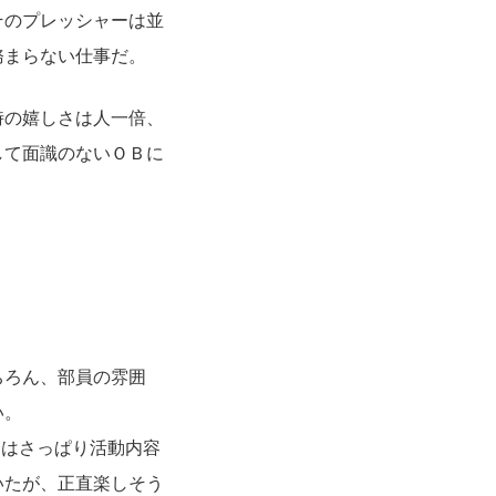
そのプレッシャーは並
務まらない仕事だ。
時の嬉しさは人一倍、
して面識のないＯＢに
ちろん、部員の雰囲
い。
らはさっぱり活動内容
いたが、正直楽しそう