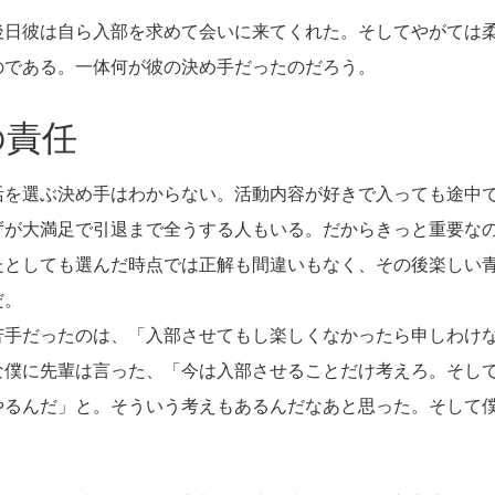
後日彼は自ら入部を求めて会いに来てくれた。そしてやがては
のである。一体何が彼の決め手だったのだろう。
の責任
活を選ぶ決め手はわからない。活動内容が好きで入っても途中
ずが大満足で引退まで全うする人もいる。だからきっと重要な
たとしても選んだ時点では正解も間違いもなく、その後楽しい
だ。
苦手だったのは、「入部させてもし楽しくなかったら申しわけ
な僕に先輩は言った、「今は入部させることだけ考えろ。そし
やるんだ」と。そういう考えもあるんだなあと思った。そして