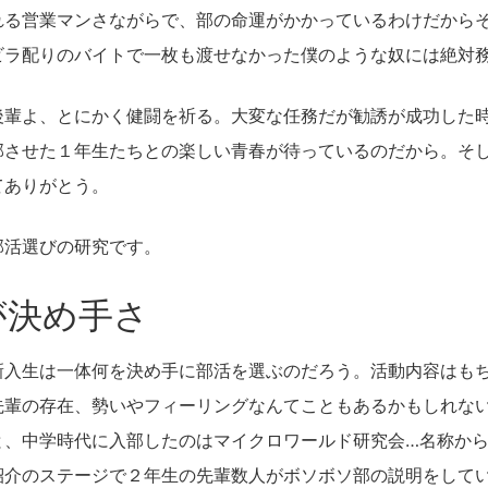
れる営業マンさながらで、部の命運がかかっているわけだから
ビラ配りのバイトで一枚も渡せなかった僕のような奴には絶対
後輩よ、とにかく健闘を祈る。大変な任務だが勧誘が成功した
部させた１年生たちとの楽しい青春が待っているのだから。そ
てありがとう。
部活選びの研究です。
が決め手さ
新入生は一体何を決め手に部活を選ぶのだろう。活動内容はも
先輩の存在、勢いやフィーリングなんてこともあるかもしれな
と、中学時代に入部したのはマイクロワールド研究会…名称か
紹介のステージで２年生の先輩数人がボソボソ部の説明をして