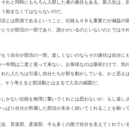
、それと同時にもちろん入部した者の責任もある。新入生は、
よう励まなくてはならないのだ。
部活とは部員であるということ。伝統もＯＢも重要だが減益の
ひとりが部活の一部であり、誰かがいるのといないのとではそ
でもう自分が部活の一部。楽しくないのならその責任は自分に
の一年間は二度と巡って来ない。お客様なのは最初だけで、気
くれた人たちは引退し自分たちが部を動かしている。かと思え
…。そう考えると部活動とはまるで人生の縮図だ。
みしかない伝統を無理に繋いでくれとは思わないが、もし楽し
やっぱり自分が所属した部活が末永く続いてくれることを願っ
究会、音楽部、柔道部。今も多くの面で自分を支えてくれてい