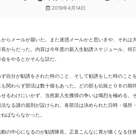
2019年4月14日
スからメールが届いた。また迷惑メールかと思いきや、それは
隊長からだった。内容は今年度の新入生勧誘スケジュール、何
事会をやるとかそんな話だ。
わず自分が勧誘をされた時のこと、そして勧誘をした時のこと
にも関わらず部活は数十個もあった。どの部も伝統とＯＢの期
らせるわけにいかず、当然新入生獲得の争いは熾烈を極める。
誘法なる謎の規則が設けられ、各部活は決められた日時・場所
せねばならなかった。
活動の中心になるのが勧誘隊長。正直こんなに胃が痛くなる任